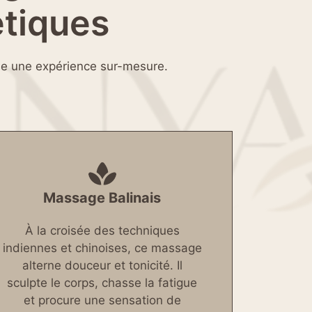
étiques
se une expérience sur-mesure.
Massage Balinais
À la croisée des techniques
indiennes et chinoises, ce massage
alterne douceur et tonicité. Il
sculpte le corps, chasse la fatigue
et procure une sensation de