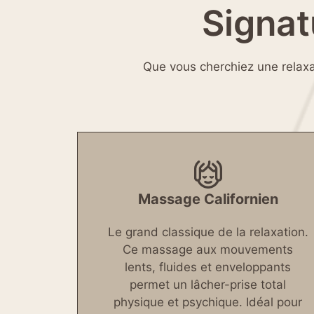
Signat
Que vous cherchiez une relaxa
Massage Californien
Le grand classique de la relaxation.
Ce massage aux mouvements
lents, fluides et enveloppants
permet un lâcher-prise total
physique et psychique. Idéal pour