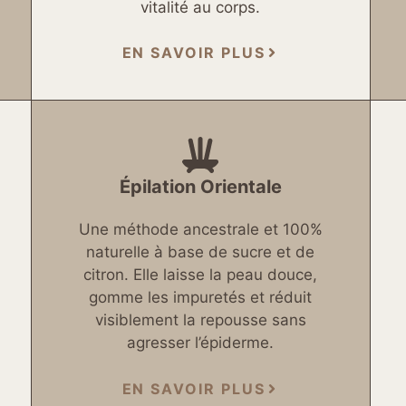
vitalité au corps.
EN SAVOIR PLUS
Épilation Orientale
Une méthode ancestrale et 100%
naturelle à base de sucre et de
citron. Elle laisse la peau douce,
gomme les impuretés et réduit
visiblement la repousse sans
agresser l’épiderme.
EN SAVOIR PLUS