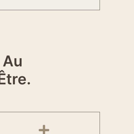
 Au
Être.