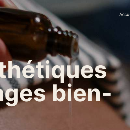
Accu
thétiques
ages bien-