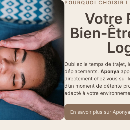
POURQUOI CHOISIR L
Votre
Bien-Êtr
Log
Oubliez le temps de trajet, l
déplacements.
Aponya
appo
directement chez vous sur 
d’un moment de détente pro
adapté à votre environnemen
En savoir plus sur Apony